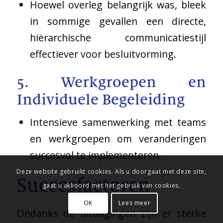
Hoewel overleg belangrijk was, bleek
in sommige gevallen een directe,
hiërarchische communicatiestijl
effectiever voor besluitvorming.
5. Werkgroepen en
Individuele Begeleiding
Intensieve samenwerking met teams
en werkgroepen om veranderingen
succesvol te implementeren.
Deze website gebruikt cookies. Als u doorgaat met deze site,
Succesfactoren
gaat u akkoord met het gebruik van cookies.
OK
Lees meer
Ondanks de uitdagingen zijn er sterke