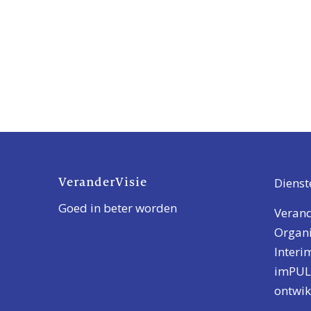
VeranderVisie
Dienst
Goed in beter worden
Veran
Organi
Inter
imPULS
ontwik