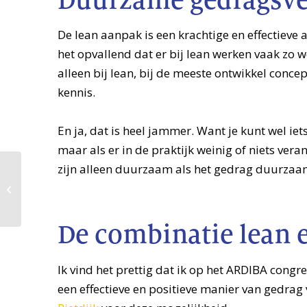
Duurzame gedragsv
De lean aanpak is een krachtige en effectieve 
het opvallend dat er bij lean werken vaak zo we
alleen bij lean, bij de meeste ontwikkel conce
kennis.
En ja, dat is heel jammer. Want je kunt wel i
maar als er in de praktijk weinig of niets ver
zijn alleen duurzaam als het gedrag duurzaa
SpelTip voor
gedragsverandering:
hou vol en heb
De combinatie lean e
plezier.
Ik vind het prettig dat ik op het ARDIBA cong
een effectieve en positieve manier van gedra